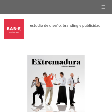
ESTUDIO
SERVICIOS
PROYECTOS
BABIE | SHOP
estudio de diseño, branding y publicidad
BABIE | TV
CONTACTO