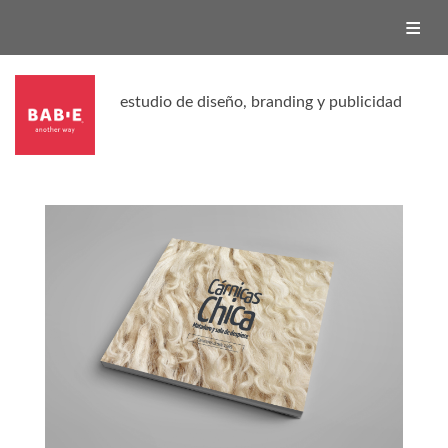
ESTUDIO
SERVICIOS
PROYECTOS
BABIE | SHOP
estudio de diseño, branding y publicidad
BABIE | TV
CONTACTO