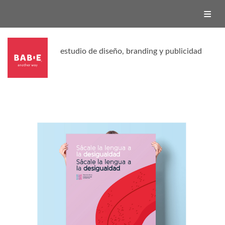
ESTUDIO
SERVICIOS
PROYECTOS
BABIE | SHOP
estudio de diseño, branding y publicidad
BABIE | TV
CONTACTO